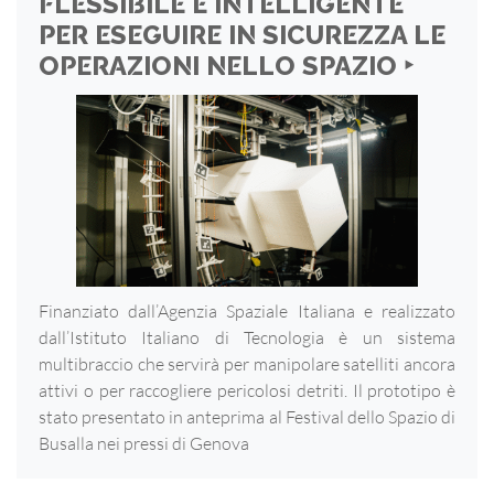
FLESSIBILE E INTELLIGENTE
PER ESEGUIRE IN SICUREZZA LE
OPERAZIONI NELLO SPAZIO ‣
Finanziato dall’Agenzia Spaziale Italiana e realizzato
dall’Istituto Italiano di Tecnologia è un sistema
multibraccio che servirà per manipolare satelliti ancora
attivi o per raccogliere pericolosi detriti. Il prototipo è
stato presentato in anteprima al Festival dello Spazio di
Busalla nei pressi di Genova