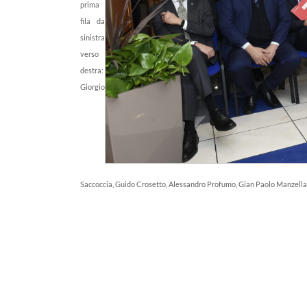
prima
fila da
sinistra
verso
destra:
Giorgio
Saccoccia, Guido Crosetto, Alessandro Profumo, Gian Paolo Manzella