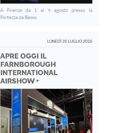
A Firenze da 1 al 9 agosto presso la
Fortezza
da Basso
LUNEDÌ 20 LUGLIO 2026
APRE OGGI IL
FARNBOROUGH
INTERNATIONAL
AIRSHOW ‣