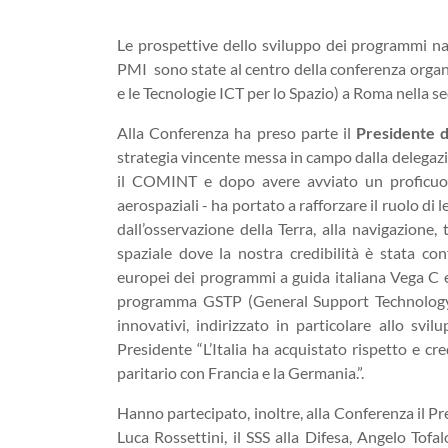
Le prospettive dello sviluppo dei programmi nazi
PMI sono state al centro della conferenza organi
e le Tecnologie ICT per lo Spazio) a Roma nella se
Alla Conferenza ha preso parte il
Presidente d
strategia vincente messa in campo dalla delegazion
il COMINT e dopo avere avviato un proficuo d
aerospaziali - ha portato a rafforzare il ruolo di le
dall’osservazione della Terra, alla navigazione,
spaziale dove la nostra credibilità è stata co
europei dei programmi a guida italiana Vega C e 
programma GSTP (General Support Technology 
innovativi, indirizzato in particolare allo svi
Presidente “L’Italia ha acquistato rispetto e cr
paritario con Francia e la Germania.”.
Hanno partecipato, inoltre, alla Conferenza il P
Luca Rossettini, il SSS alla Difesa, Angelo Tofa