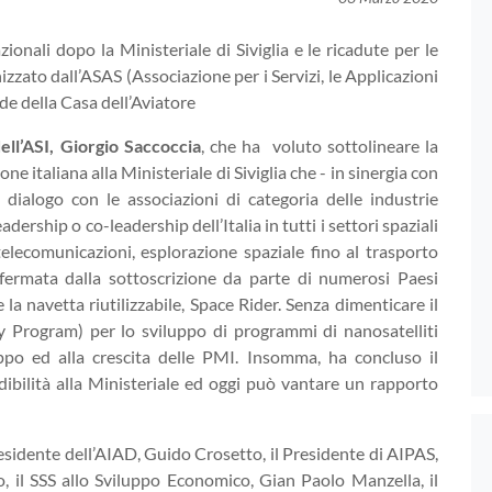
onali dopo la Ministeriale di Siviglia e le ricadute per le
zzato dall’ASAS (Associazione per i Servizi, le Applicazioni
de della Casa dell’Aviatore
ell’ASI, Giorgio Saccoccia
, che ha voluto sottolineare la
e italiana alla Ministeriale di Siviglia che - in sinergia con
ialogo con le associazioni di categoria delle industrie
adership o co-leadership dell’Italia in tutti i settori spaziali
 telecomunicazioni, esplorazione spaziale fino al trasporto
nfermata dalla sottoscrizione da parte di numerosi Paesi
la navetta riutilizzabile, Space Rider. Senza dimenticare il
Program) per lo sviluppo di programmi di nanosatelliti
luppo ed alla crescita delle PMI. Insomma, ha concluso il
edibilità alla Ministeriale ed oggi può vantare un rapporto
residente dell’AIAD, Guido Crosetto, il Presidente di AIPAS,
lo, il SSS allo Sviluppo Economico, Gian Paolo Manzella, il