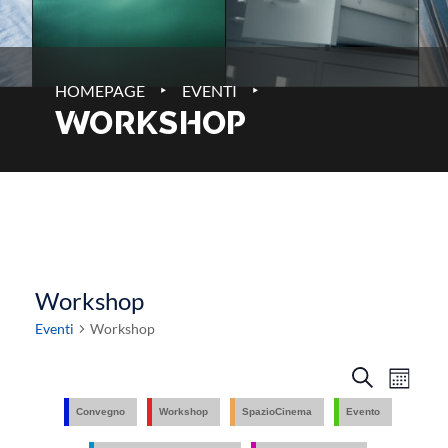
‣
‣
HOMEPAGE
EVENTI
WORKSHOP
Workshop
Eventi
Workshop
Eventi
Eve
Cerca
Mese
Vist
Ricerc
Convegno
Workshop
SpazioCinema
Evento
Nav