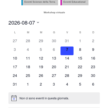
e
Eventi Scienze della Terra
Eventi Educational
viste
Workshop virtuale
Naviga
2026-08-07
Seleziona
Calendario
L
LUNEDÌ
M
MARTEDÌ
M
MERCOLEDÌ
G
GIOVEDÌ
V
VENERDÌ
S
SABATO
D
DOMENIC
la
27
28
29
30
31
1
2
data.
di
3
4
5
6
7
8
9
Eventi
10
11
12
13
14
15
16
17
18
19
20
21
22
23
24
25
26
27
28
29
30
31
1
2
3
4
5
6
Non ci sono eventi in questa giornata.
Notice