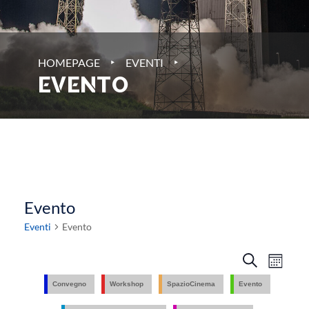
‣
‣
HOMEPAGE
EVENTI
EVENTO
Evento
Eventi
Evento
Eventi
Eve
Cerca
Mese
Vist
Ricerc
Convegno
Workshop
SpazioCinema
Evento
Nav