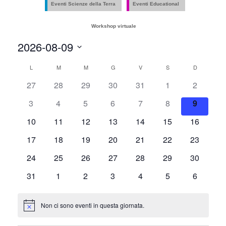
e
Eventi Scienze della Terra
Eventi Educational
viste
Workshop virtuale
Naviga
2026-08-09
Seleziona
Calendario
L
LUNEDÌ
M
MARTEDÌ
M
MERCOLEDÌ
G
GIOVEDÌ
V
VENERDÌ
S
SABATO
D
DOMENIC
la
27
28
29
30
31
1
2
data.
di
3
4
5
6
7
8
9
Eventi
10
11
12
13
14
15
16
17
18
19
20
21
22
23
24
25
26
27
28
29
30
31
1
2
3
4
5
6
Non ci sono eventi in questa giornata.
Notice