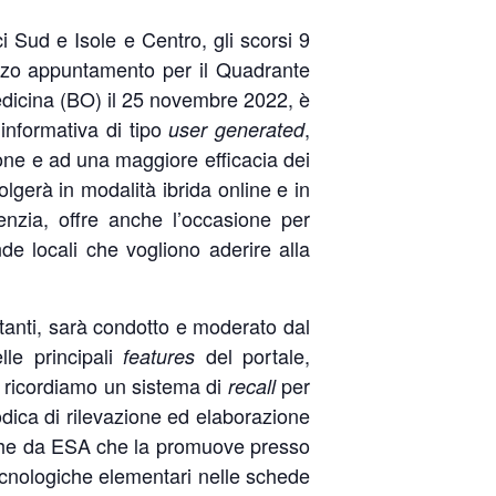
i Sud e Isole e Centro, gli scorsi 9
erzo appuntamento per il Quadrante
 Medicina (BO) il 25 novembre 2022, è
 informativa di tipo
,
user generated
ione e ad una maggiore efficacia dei
gerà in modalità ibrida online e in
enzia, offre anche l’occasione per
e locali che vogliono aderire alla
itanti, sarà condotto e moderato dal
le principali
del portale,
features
li ricordiamo un sistema di
per
recall
todica di rilevazione ed elaborazione
a che da ESA che la promuove presso
 tecnologiche elementari nelle schede