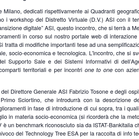
 Milano, dedicati rispettivamente ai Quadranti geografic
o i workshop del Distretto Virtuale (D.V.) ASI con il t
transizione digitale” ASI, questo incontro, che si terrà a
lioramenti in corso sul nostro portale web di interazione
i tratta di modifiche importanti tese ad una semplificaz
, socio-economica e tecnologica. L'incontro, che si svol
el Supporto Sale e dei Sistemi Informativi di dell’Ag
omparti territoriali e per incontri
con aziend
one to one
uti del Direttore Generale ASI Fabrizio Tosone e degli osp
imo Sciortino, che introdurrà con la descrizione del
lioramenti in fase di introduzione di cui sopra, tra i qua
ttaglio in materia socio-economica (si ricorderà che la me
al DV è un benchmark riconosciuto sia da ISTAT-Bankitali
zzo univoco del Technology Tree ESA per la raccolta di info