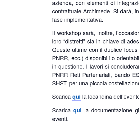
azienda, con elementi di integrazi
contrattuale Archimede. Si darà, i
fase implementativa.
Il workshop sarà, inoltre, l’occasio
loro “distretti” sia in chiave di ade
Queste ultime con il duplice focus 
PNRR, ecc.) disponibili o orientabi
in questione. I lavori si concluder
PNRR Reti Partenariali, bando ESA 
SHST, per una piccola costellazione d
Scarica
la locandina dell’event
qui
Scarica
la documentazione già
qui
eventi.