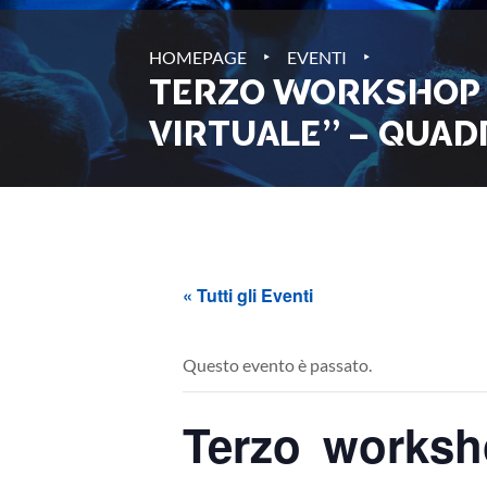
‣
‣
HOMEPAGE
EVENTI
TERZO WORKSHOP U
VIRTUALE” – QUAD
« Tutti gli Eventi
Questo evento è passato.
Terzo worksho