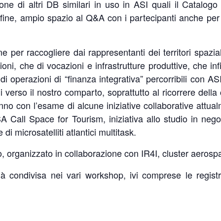
one di altri DB similari in uso in ASI quali il Catalogo
nfine, ampio spazio al Q&A con i partecipanti anche per
ne per raccogliere dai rappresentanti dei territori spazi
sioni, che di vocazioni e infrastrutture produttive, che inf
di operazioni di “finanza integrativa” percorribili con A
li verso il nostro comparto, soprattutto al ricorrere dell
anno con l’esame di alcune iniziative collaborative attu
Call Space for Tourism, iniziativa allo studio in negoz
i microsatelliti atlantici multitask.
o, organizzato in collaborazione con IR4I, cluster aeros
 condivisa nei vari workshop, ivi comprese le registr