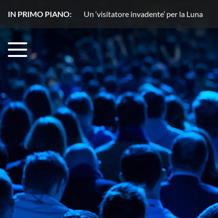
IN PRIMO PIANO:
Un copilota ‘stellare’ rivoluziona l’osse