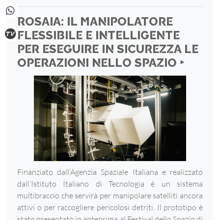
ROSAIA: IL MANIPOLATORE
FLESSIBILE E INTELLIGENTE
PER ESEGUIRE IN SICUREZZA LE
OPERAZIONI NELLO SPAZIO ‣
Finanziato dall’Agenzia Spaziale Italiana e realizzato
dall’Istituto Italiano di Tecnologia è un sistema
multibraccio che servirà per manipolare satelliti ancora
attivi o per raccogliere pericolosi detriti. Il prototipo è
stato presentato in anteprima al Festival dello Spazio di