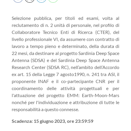
Selezione pubblica, per titoli ed esami, volta al
reclutamento di n. 2
unità di personale, nel profilo di
Collaboratore Tecnico Enti di Ricerca (CTER), del
livello p
rofessionale VI, da assumere con contratto di
lavoro a tempo pieno e determinato, della
durata di
22 mesi, da destinare al progetto Sardinia Deep Space
Antenna (SDSA) e del
Sardinia Deep Space Ante
nna
Research Center (SDSA RC), nell’ambito dell’Accordo
ex art.
15 della Legge 7 agosto1990, n. 241 tra ASI, il
proponente INAF e il co
-
partecipante CNR
per il
coordinamento delle attività progettuali e per
l'attuazione del progetto EMM: Earth
-
Moon
-
Mars
no
nché per l'individuazione e attribuzione di tutte le
responsabilità a questo connesse.
Scadenza: 15 giugno 2023, ore 23:59:59