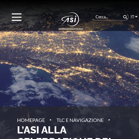
IT
‣
‣
HOMEPAGE
TLC E NAVIGAZIONE
L’ASI ALLA