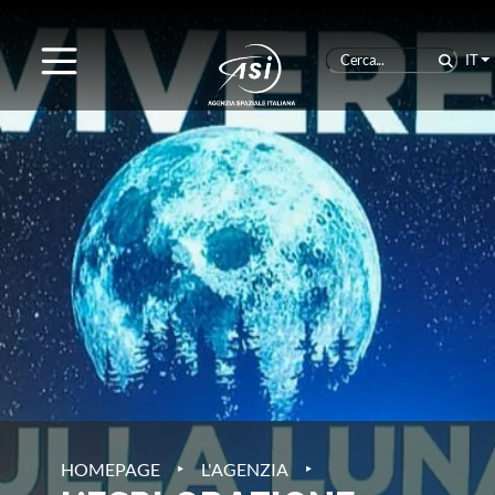
IT
‣
‣
HOMEPAGE
L'AGENZIA