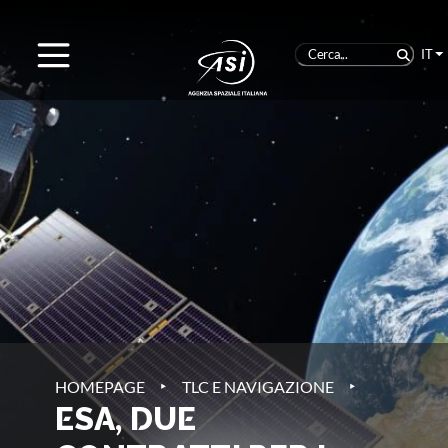
IT
‣
‣
HOMEPAGE
TLC E NAVIGAZIONE
ESA, DUE