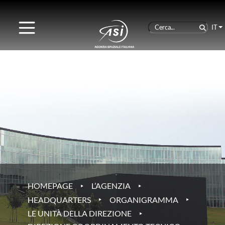
IT
‣
‣
HOMEPAGE
L’AGENZIA
‣
‣
HEADQUARTERS
ORGANIGRAMMA
‣
LE UNITÀ DELLA DIREZIONE