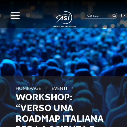
IT
‣
‣
HOMEPAGE
EVENTI
WORKSHOP:
“VERSO UNA
ROADMAP ITALIANA