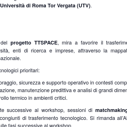
.
Università di Roma Tor Vergata (UTV)
o del
, mira a favorire il trasferi
progetto TTSPACE
ersità, enti di ricerca e imprese, attraverso la mapp
nazionale.
ologici prioritari:
oraggio, sicurezza e supporto operativo in contesti comp
mazione, manutenzione predittiva e analisi di grandi dimens
ollo termico in ambienti critici.
 date successive al workshop, sessioni di
matchmaking
ngiunti di trasferimento tecnologico. Si rimanda all’All
lle fasi successive al workshop.