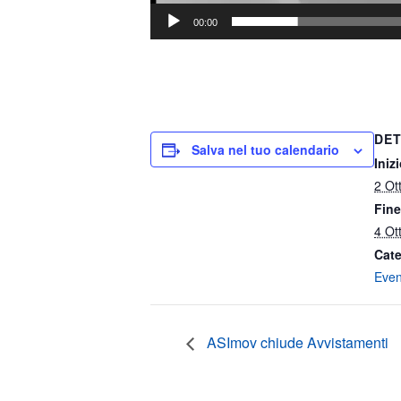
00:00
DET
Salva nel tuo calendario
Inizi
2 Ot
Fine
4 Ot
Cate
Even
ASImov chiude Avvistamenti