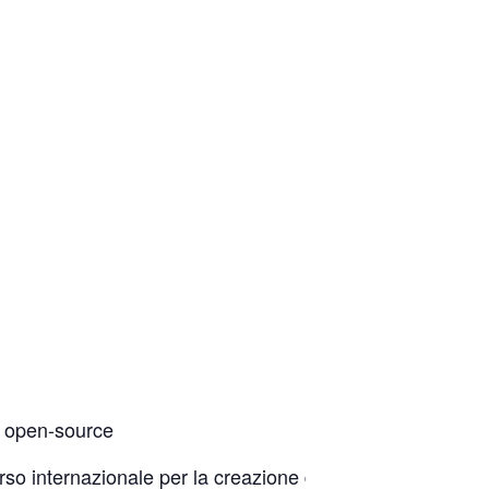
ni open-source
rso internazionale per la creazione di
s e
app
soluzioni