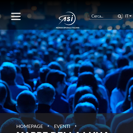
IT
‣
‣
HOMEPAGE
EVENTI