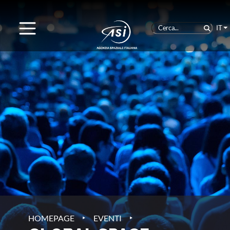
IT
‣
‣
HOMEPAGE
EVENTI