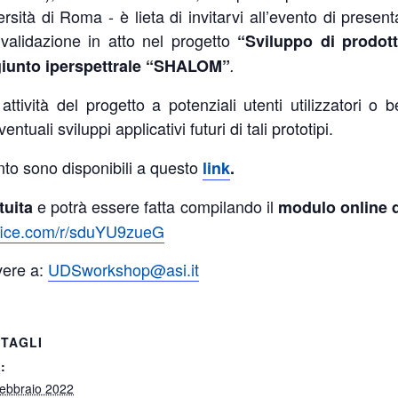
sità di Roma - è lieta di invitarvi all’evento di presenta
e validazione in atto nel progetto
“Sviluppo di prodotti
iunto iperspettrale “SHALOM”
.
attività del progetto a potenziali utenti utilizzatori o 
ntuali sviluppi applicativi futuri di tali prototipi.
to sono disponibili a questo
link
.
e potrà essere fatta compilando il
tuita
modulo online d
office.com/r/sduYU9zueG
vere a:
UDSworkshop@asi.it
TAGLI
:
ebbraio 2022