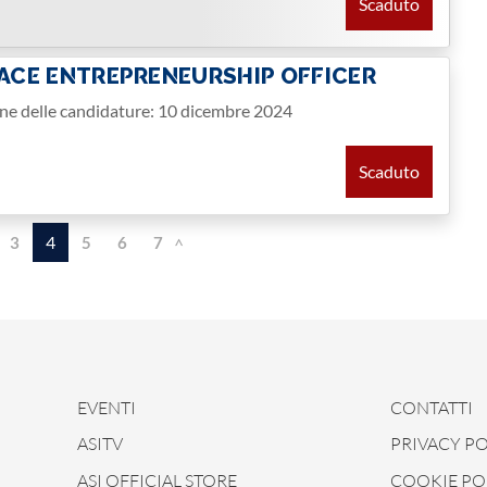
Scaduto
PACE ENTREPRENEURSHIP OFFICER
one delle candidature: 10 dicembre 2024
Scaduto
4
3
5
6
7
>
EVENTI
CONTATTI
ASITV
PRIVACY PO
ASI OFFICIAL STORE
COOKIE PO