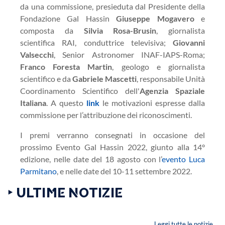
da una commissione, presieduta dal Presidente della
Fondazione Gal Hassin
Giuseppe Mogavero
e
composta da
Silvia Rosa-Brusin
, giornalista
scientifica RAI, conduttrice televisiva;
Giovanni
Valsecchi
, Senior Astronomer INAF-IAPS-Roma;
Franco Foresta Martin
, geologo e giornalista
scientifico e da
Gabriele Mascetti
, responsabile Unità
Coordinamento Scientifico dell'
Agenzia Spaziale
Italiana
. A questo
link
le motivazioni espresse dalla
commissione per l’attribuzione dei riconoscimenti.
I premi verranno consegnati in occasione del
prossimo Evento Gal Hassin 2022, giunto alla 14°
edizione, nelle date del 18 agosto con l’
evento Luca
Parmitano
, e nelle date del 10-11 settembre 2022.
‣ ULTIME NOTIZIE
Leggi tutte le notizie...