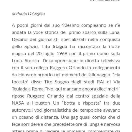
di Paolo D'Angelo
A pochi giorni dal suo 92esimo compleanno se n’è
andata la voce storica del primo sbarco sulla Luna.
Decano dei giornalisti specializzati nella conquista
dello Spazio,
Tito Stagno
ha raccontato la notte
magica del 20 luglio 1969 con il primo uomo sulla
Luna. Storica l’incomprensione in diretta televisiva
con il suo collega Ruggero Orlando in collegamento
da Houston proprio nei momenti dell’allunaggio. “Ha
toccato” disse Tito
Stagno
dagli studi RAI di Via
Teulada a Roma. “No, qui mancano ancora dieci metri”
ripose Ruggero Orlando dal centro spaziale della
NASA a Houston Un “botta e risposta” tra due
autorevoli voci giornalistiche del tempo che avevano
un oceano di distanza. Una gag quasi comica che ci
fece sorridere e che precedette ore di lunga e nervosa
attesa prima di vedere le immagini, commentate da