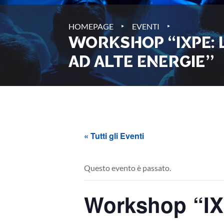
‣
‣
HOMEPAGE
EVENTI
WORKSHOP “IXPE: 
AD ALTE ENERGIE”
« Tutti gli Eventi
Questo evento è passato.
Workshop “IXP