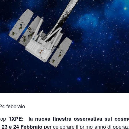
 24 febbraio
hop "
IXPE: la nuova finestra osservativa sul cosm
l
per celebrare il primo anno di operaz
23 e 24 Febbraio