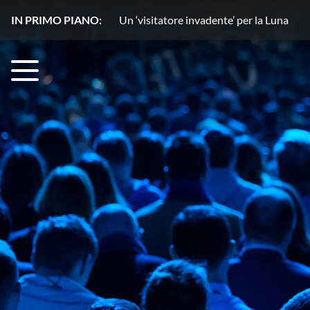
IN PRIMO PIANO:
Un copilota ‘stellare’ rivoluziona l’osse