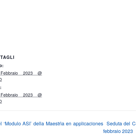
TAGLI
o:
Febbraio 2023 @
0
:
Febbraio 2023 @
0
el ‘Modulo ASI’ della Maestrìa en applicaciones
Seduta del Co
febbraio 2023