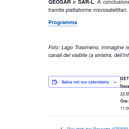
e
. A conclusione
GEOSAR
SAR-L
tramite piattaforme microsatellitar
Programma
Foto: Lago Trasimeno, immagine real
canali del visibile (a sinistra, dell
DET
Salva nel tuo calendario
Data
22 M
Ora:
11:0