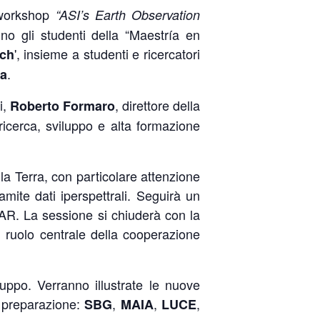
l workshop
“ASI’s Earth Observation
nno gli studenti della “Maestría en
', insieme a studenti e ricercatori
ich
.
ta
i,
, direttore della
Roberto Formaro
 ricerca, sviluppo e alta formazione
a Terra, con particolare attenzione
amite dati iperspettrali. Seguirà un
 SAR. La sessione si chiuderà con la
l ruolo centrale della cooperazione
uppo. Verranno illustrate le nuove
n preparazione:
,
,
,
SBG
MAIA
LUCE