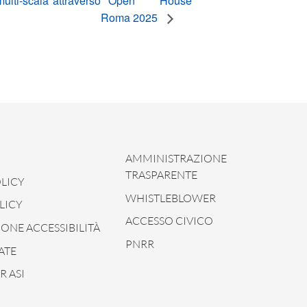
lti-scala attraverso
Open House
Roma 2025
AMMINISTRAZIONE
TRASPARENTE
LICY
WHISTLEBLOWER
LICY
ACCESSO CIVICO
ONE ACCESSIBILITÀ
PNRR
ATE
 ASI