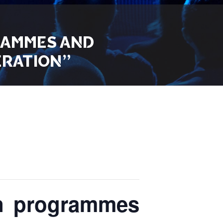
RAMMES AND
ERATION”
on programmes