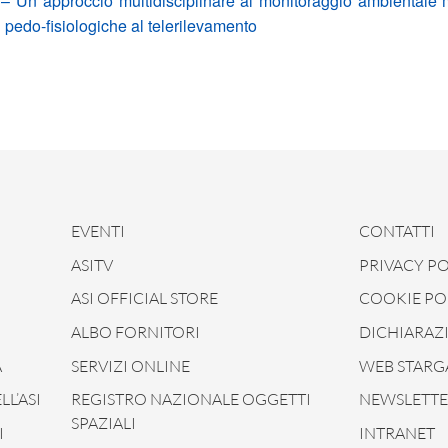
 Un approccio multidisciplinare al monitoraggio ambientale mu
si pedo-fisiologiche al telerilevamento
EVENTI
CONTATTI
ASITV
PRIVACY PO
ASI OFFICIAL STORE
COOKIE PO
ALBO FORNITORI
DICHIARAZI
À
SERVIZI ONLINE
WEB STARG
L’ASI
REGISTRO NAZIONALE OGGETTI
NEWSLETTER
SPAZIALI
I
INTRANET