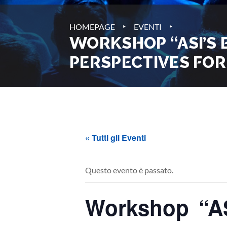
‣
‣
HOMEPAGE
EVENTI
WORKSHOP “ASI’S
PERSPECTIVES FOR
« Tutti gli Eventi
Questo evento è passato.
Workshop “AS