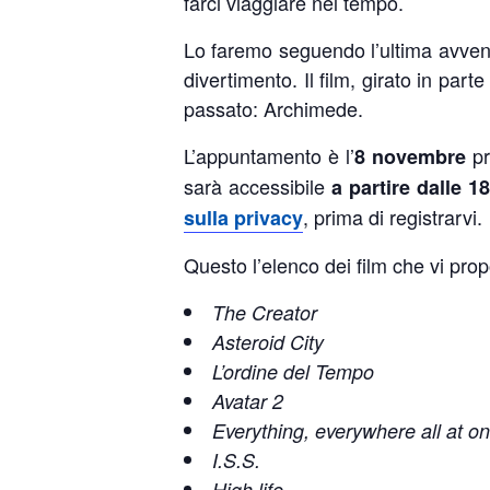
farci viaggiare nel tempo.
Lo faremo seguendo l’ultima avven
divertimento. Il film, girato in parte
passato: Archimede.
L’appuntamento è l’
pr
8 novembre
sarà accessibile
a partire dalle 18
, prima di registrarvi.
sulla privacy
Questo l’elenco dei film che vi pr
The Creator
Asteroid City
L’ordine del Tempo
Avatar 2
Everything, everywhere all at o
I.S.S.
High life