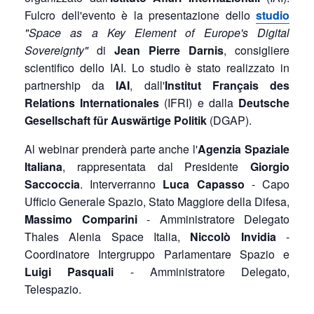
Fulcro dell'evento è la presentazione dello
studio
"Space as a Key Element of Europe's Digital
Sovereignty"
di
Jean Pierre Darnis
, consigliere
scientifico dello IAI. Lo studio è stato realizzato in
partnership da
IAI
, dall'
Institut Français des
Relations Internationales
(IFRI) e dalla
Deutsche
Gesellschaft für Auswärtige Politik
(DGAP).
Al webinar prenderà parte anche l'
Agenzia Spaziale
Italiana
, rappresentata dal Presidente
Giorgio
Saccoccia
. Interverranno
Luca Capasso
- Capo
Ufficio Generale Spazio, Stato Maggiore della Difesa,
Massimo Comparini
- Amministratore Delegato
Thales Alenia Space Italia,
Niccolò Invidia
-
Coordinatore Intergruppo Parlamentare Spazio e
Luigi Pasquali
- Amministratore Delegato,
Telespazio.