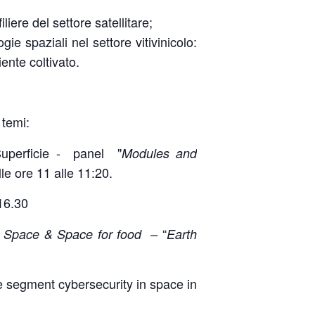
iliere del settore satellitare;
ie spaziali nel settore vitivinicolo:
iente coltivato.
 temi:
i Superficie - panel "
Modules and
lle ore 11 alle 11:20.
 16.30
“
r Space & Space for food –
Earth
ce segment cybersecurity in space in