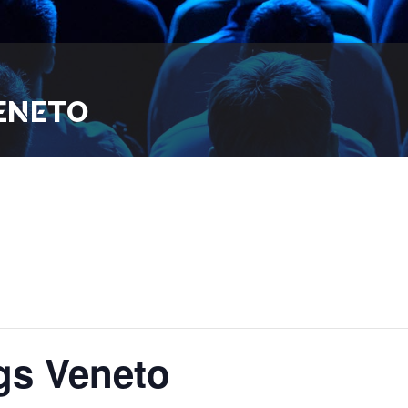
VENETO
gs Veneto