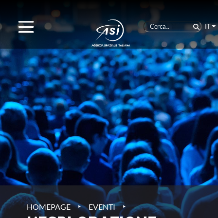
IT
‣
‣
HOMEPAGE
EVENTI