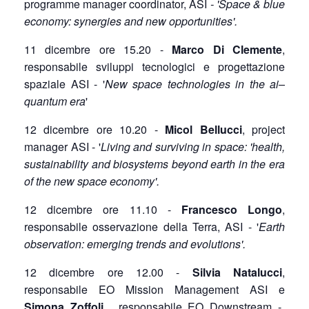
programme manager coordinator, ASI
- 'Space & blue
economy: synergies and new opportunities'.
11 dicembre ore 15.20 -
Marco Di Clemente
,
responsabile sviluppi tecnologici e progettazione
spaziale ASI - '
New space technologies in the ai–
quantum era
'
12 dicembre ore 10.20 -
Micol Bellucci
, project
manager ASI - '
Living and surviving in space: 'health,
sustainability and biosystems beyond earth in the era
of the new space economy'.
12 dicembre ore 11.10 -
Francesco Longo
,
responsabile osservazione della Terra, ASI - '
Earth
observation: emerging trends and evolutions'.
12 dicembre ore 12.00 -
Silvia Natalucci
,
responsabile EO Mission Management ASI e
Simona Zoffoli
, responsabile EO Downstream -