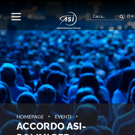
IT
‣
‣
HOMEPAGE
EVENTI
ACCORDO ASI-