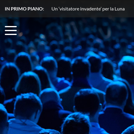
IN PRIMO PIANO:
Un copilota ‘stellare’ rivoluziona l’osse