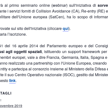
rà al primo seminario online (
webinar
) sull'iniziativa di
sorve
ante i servizi forniti di Collision Avoidance (CA), Re-entry (RE)
llitare dell'Unione europea (SatCen), ha lo scopo di informare
vate sul sito dell'iniziativa (cliccare
qui
).
ria l’iscrizione.
41 del 16 aprile 2014 del Parlamento europeo e del Consigli
si agli oggetti spaziali
, istituendo un support framework per 
membri europei, vale a dire Francia, Germania, Italia, Spagna e
nno realizzato una partnership con l'Unione Europea, creando 
 Entity e partecipa al consorzio insieme al Ministero della Difesa e
te il suo Centro Operativo nazionale (ISOC), gestito dal Minister
questo
link
. ​​
TAGLI
:
Novembre 2019